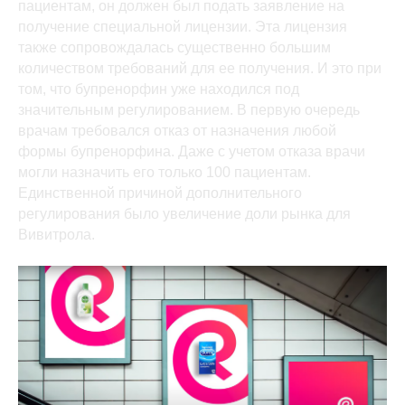
пациентам, он должен был подать заявление на
получение специальной лицензии. Эта лицензия
также сопровождалась существенно большим
количеством требований для ее получения. И это при
том, что бупренорфин уже находился под
значительным регулированием. В первую очередь
врачам требовался отказ от назначения любой
формы бупренорфина. Даже с учетом отказа врачи
могли назначить его только 100 пациентам.
Единственной причиной дополнительного
регулирования было увеличение доли рынка для
Вивитрола.