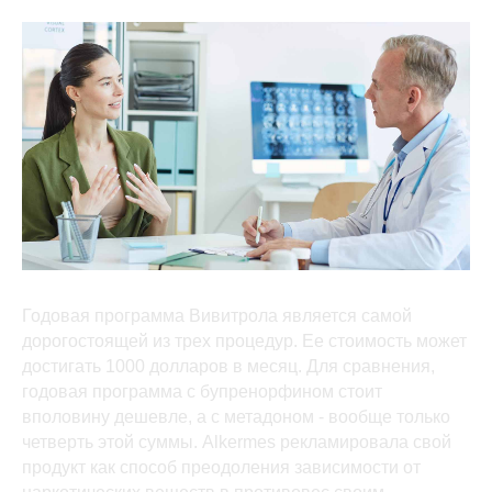
Годовая программа Вивитрола является самой
дорогостоящей из трех процедур. Ее стоимость может
достигать 1000 долларов в месяц. Для сравнения,
годовая программа с бупренорфином стоит
вполовину дешевле, а с метадоном - вообще только
четверть этой суммы. Alkermes рекламировала свой
продукт как способ преодоления зависимости от