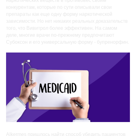
наркотических веществ в противовес своим
конкурентам, которые по сути описывали свои
препараты как еще одну форму наркотической
зависимости. Но нет никаких реальных доказательств
того, что Вивитрол более эффективен. На самом
деле, многие врачи по-прежнему предпочитают
Субоксон и его универсальную форму - бупренорфин.
Alkermes пришлось найти способ убедить пациентов