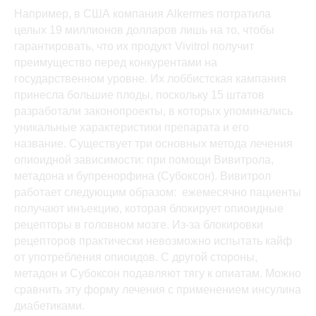
Например, в США компания Alkermes потратила
целых 19 миллионов долларов лишь на то, чтобы
гарантировать, что их продукт Vivitrol получит
преимущество перед конкурентами на
государственном уровне. Их лоббистская кампания
принесла большие плоды, поскольку 15 штатов
разработали законопроекты, в которых упоминались
уникальные характеристики препарата и его
название. Существует три основных метода лечения
опиоидной зависимости: при помощи Вивитрола,
метадона и бупренорфина (Субоксон). Вивитрол
работает следующим образом: ежемесячно пациенты
получают инъекцию, которая блокирует опиоидные
рецепторы в головном мозге. Из-за блокировки
рецепторов практически невозможно испытать кайф
от употребления опиоидов. С другой стороны,
метадон и Субоксон подавляют тягу к опиатам. Можно
сравнить эту форму лечения с применением инсулина
диабетиками.