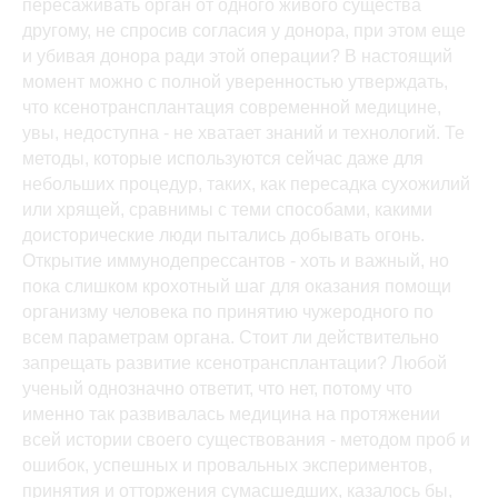
пересаживать орган от одного живого существа
другому, не спросив согласия у донора, при этом еще
и убивая донора ради этой операции? В настоящий
момент можно с полной уверенностью утверждать,
что ксенотрансплантация современной медицине,
увы, недоступна - не хватает знаний и технологий. Те
методы, которые используются сейчас даже для
небольших процедур, таких, как пересадка сухожилий
или хрящей, сравнимы с теми способами, какими
доисторические люди пытались добывать огонь.
Открытие иммунодепрессантов - хоть и важный, но
пока слишком крохотный шаг для оказания помощи
организму человека по принятию чужеродного по
всем параметрам органа. Стоит ли действительно
запрещать развитие ксенотрансплантации? Любой
ученый однозначно ответит, что нет, потому что
именно так развивалась медицина на протяжении
всей истории своего существования - методом проб и
ошибок, успешных и провальных экспериментов,
принятия и отторжения сумасшедших, казалось бы,