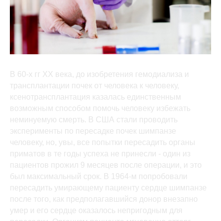
В 60-х гг XX века, до изобретения гемодиализа и
трансплантации почек от человека к человеку,
ксенотрансплантация казалась единственным
возможным способом помочь человеку избежать
неминуемую смерть. В США стали проводить
эксперименты по пересадке почек шимпанзе
человеку, но, увы, все попытки пересадить органы
приматов в те годы успеха не принесли - один из
пациентов прожил 9 месяцев после операции, и это
был максимальный срок. В 1964-м попробовали
пересадить умирающему пациенту сердце шимпанзе
после того, как предполагавшийся донор внезапно
умер и его сердце оказалось непригодным для