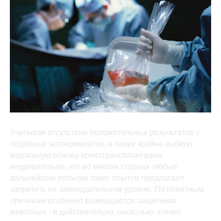
Учитывая отсутствие положительных результатов у
подобных экспериментов, а также крайне зыбкую
моральную основу ксенотрансплантации,
неудивительно, что во многих странах любые
дальнейшие попытки таких опытов предлагают
запретить на законодательном уровне. По понятным
причинам особенно возмущаются защитники
животных - и действительно, насколько этично