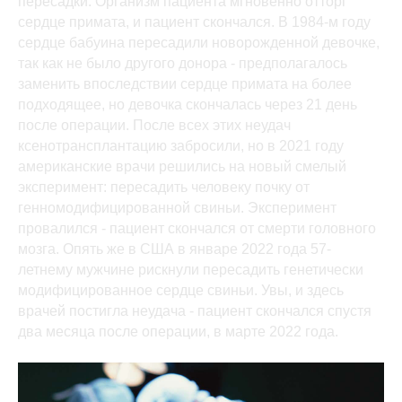
пересадки. Организм пациента мгновенно отторг
сердце примата, и пациент скончался. В 1984-м году
сердце бабуина пересадили новорожденной девочке,
так как не было другого донора - предполагалось
заменить впоследствии сердце примата на более
подходящее, но девочка скончалась через 21 день
после операции. После всех этих неудач
ксенотрансплантацию забросили, но в 2021 году
американские врачи решились на новый смелый
эксперимент: пересадить человеку почку от
генномодифицированной свиньи. Эксперимент
провалился - пациент скончался от смерти головного
мозга. Опять же в США в январе 2022 года 57-
летнему мужчине рискнули пересадить генетически
модифицированное сердце свиньи. Увы, и здесь
врачей постигла неудача - пациент скончался спустя
два месяца после операции, в марте 2022 года.