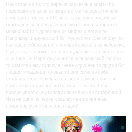
Несмотря на то, что первые серьезные опыты по
пересадке органов от животного к человеку начали
проводить только в XIX веке, сама идея подобных
межвидовых пересадок далеко не нова, и корни ее
можно найти в древнейших мифах и легендах.
Например, индуистский бог мудрости и благополучия
Ганеша изображается с головой слона, а не человека.
Существует множество легенд, как же так вышло, что
сын Шивы и Парвати лишился человеческой головы:
то сам отец ему голову в гневе отрубает, то другой бог
лишает младенца головы, то она сама по себе
отваливается. Результат в любом случае один - по
просьбе матери Ганеши богини Парвати Шива
приделывает сыну голову слона взамен потерянной.
Чем не один из первых задокументированных
примеров ксенотрансплантации?