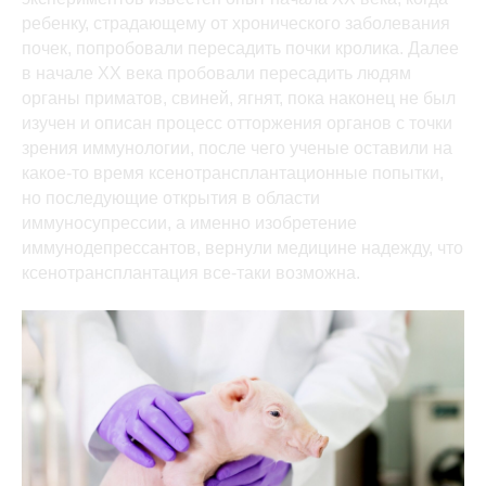
ребенку, страдающему от хронического заболевания
почек, попробовали пересадить почки кролика. Далее
в начале XX века пробовали пересадить людям
органы приматов, свиней, ягнят, пока наконец не был
изучен и описан процесс отторжения органов с точки
зрения иммунологии, после чего ученые оставили на
какое-то время ксенотрансплантационные попытки,
но последующие открытия в области
иммуносупрессии, а именно изобретение
иммунодепрессантов, вернули медицине надежду, что
ксенотрансплантация все-таки возможна.