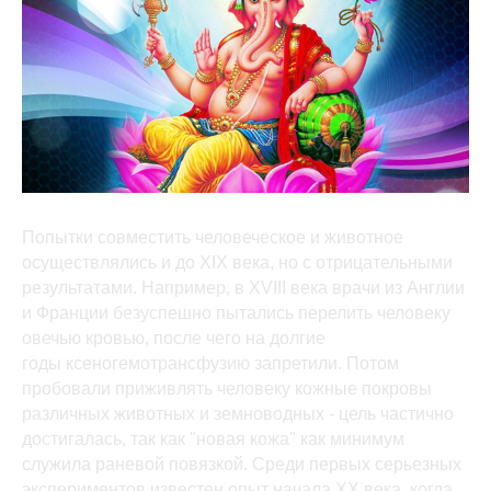
Попытки совместить человеческое и животное
осуществлялись и до XIX века, но с отрицательными
результатами. Например, в XVIII века врачи из Англии
и Франции безуспешно пытались перелить человеку
овечью кровью, после чего на долгие
годы ксеногемотрансфузию запретили. Потом
пробовали приживлять человеку кожные покровы
различных животных и земноводных - цель частично
достигалась, так как "новая кожа" как минимум
служила раневой повязкой. Среди первых серьезных
экспериментов известен опыт начала XX века, когда