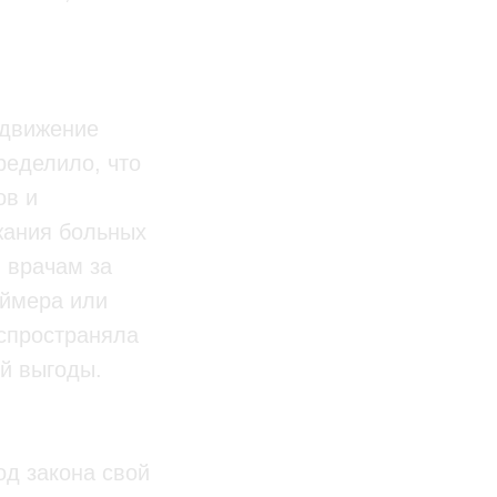
одвижение
ределило, что
ов и
жания больных
ы врачам за
еймера или
спространяла
й выгоды.
од закона свой