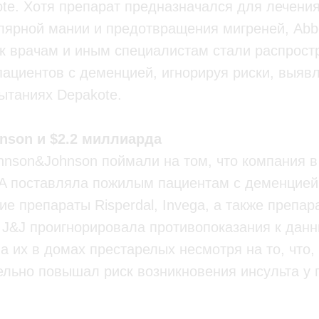
te. Хотя препарат предназначался для лечени
лярной мании и предотвращения мигреней, Abb
к врачам и иным специалистам стали распрост
ациентов с деменцией, игнорируя риски, выяв
ытаниях Depakote.
nson и $2.2 миллиарда
hnson&Johnson поймали на том, что компания в
A поставляла пожилым пациентам с деменцией
ие препараты Risperdal, Invega, а также препа
. J&J проигнорировала противопоказания к дан
а их в домах престарелых несмотря на то, что,
тельно повышал риск возникновения инсульта у