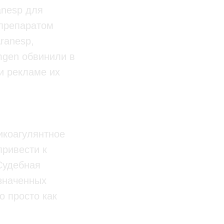
anesp для
 препаратом
ranesp,
mgen обвинили в
и рекламе их
икоагулянтное
привести к
Судебная
означенных
o просто как