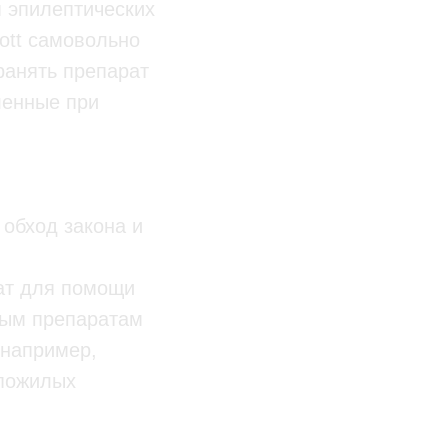
я эпилептических
ott самовольно
ранять препарат
ленные при
 обход закона и
рат для помощи
ным препаратам
 например,
 пожилых