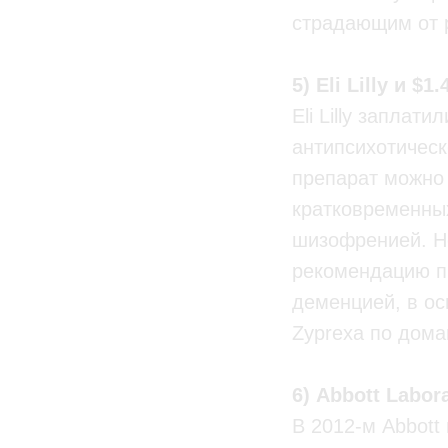
страдающим от 
5) Eli Lilly и $
Eli Lilly запла
антипсихотическ
препарат можно 
кратковременны
шизофренией. Но 
рекомендацию п
деменцией, в о
Zyprexa по дома
6) Abbott Labor
В 2012-м Abbott