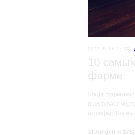
2022-05-06 15:00
10 самых
фарме
Когда фармкомп
преступает черт
штрафы. Так вы
1) Amgen и $76