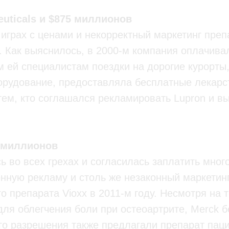
euticals и $875 миллионов
играх с ценами и некорректный маркетинг преп
. Как выяснилось, в 2000-м компания оплачива
 ей специалистам поездки на дорогие курорты
орудование, предоставляла бесплатные лекарс
тем, кто соглашался рекламировать Lupron и в
0 миллионов
ь во всех грехах и согласилась заплатить мно
нную рекламу и столь же незаконный маркетин
 препарата Vioxx в 2011-м году. Несмотря на т
для облегчения боли при остеоартрите, Merck 
го разрешения также предлагали препарат пац