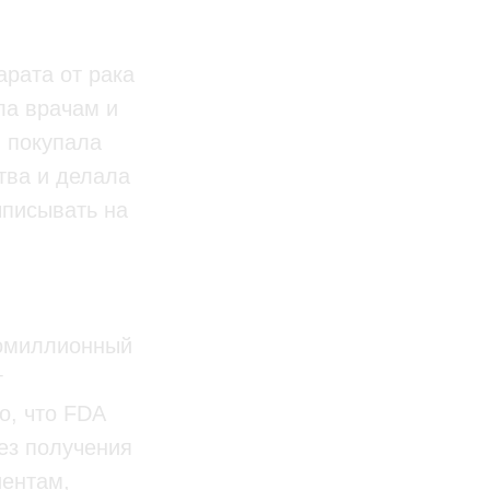
арата от рака
ла врачам и
, покупала
тва и делала
ыписывать на
гомиллионный
г
о, что FDA
без получения
иентам,