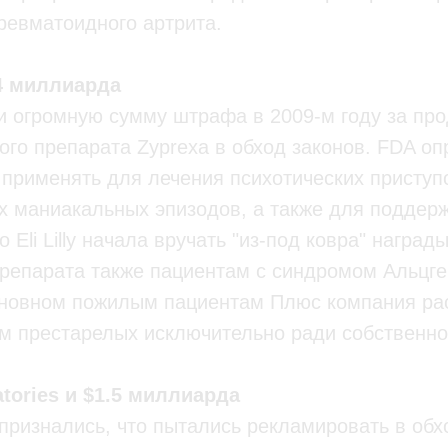
ревматоидного артрита.
1.4 миллиарда
тили огромную сумму штрафа в 2009-м году за пр
ого препарата Zyprexa в обход законов. FDA оп
применять для лечения психотических приступ
х маниакальных эпизодов, а также для поддер
Eli Lilly начала вручать "из-под ковра" наград
репарата также пациентам с синдромом Альцг
сновном пожилым пациентам Плюс компания ра
м престарелых исключительно ради собственно
atories и $1.5 миллиарда
 признались, что пытались рекламировать в обх