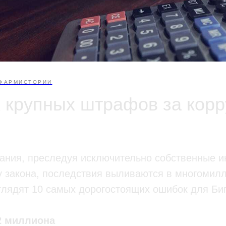
ФАРМИСТОРИИ
 крупных штрафов за кор
ания, преследуя исключительно собственные и
у закона, последствия выливаются в многомил
глядят 10 самых дорогостоящих ошибок для Би
2 миллиона