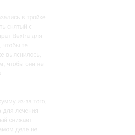
зались в тройке
ть снятый с
рат Bextra для
 чтобы те
же выяснилось,
м, чтобы они не
х.
умму из-за того,
 для лечения
рый снижает
самом деле не