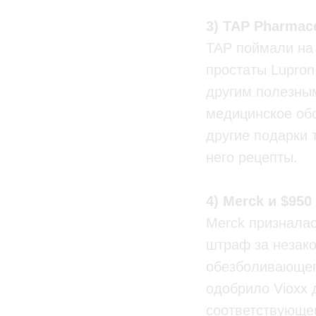
3) TAP Pharmac
TAP поймали на 
простаты Lupron
другим полезным
медицинское об
другие подарки 
него рецепты.
4) Merck и $95
Merck призналас
штраф за незако
обезболивающего
одобрило Vioxx 
соответствующе