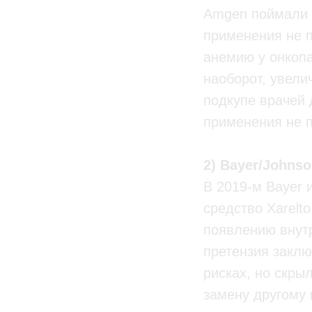
Amgen поймали з
применения не 
анемию у онкопа
наоборот, увели
подкупе врачей 
применения не 
2) Bayer/Johns
В 2019-м Bayer 
средство Xarelt
появлению внутр
претензия заклю
рисках, но скрыл
замену другому