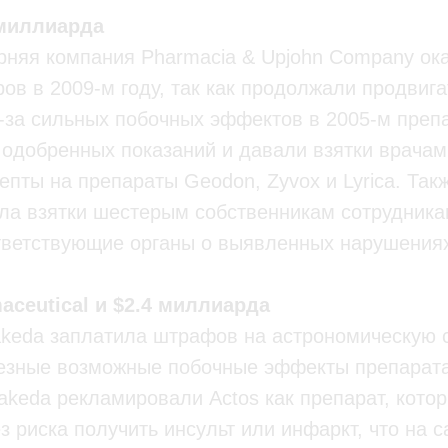
3 миллиарда
ерняя компания Pharmacia & Upjohn Company ока
в в 2009-м году, так как продолжали продвига
-за сильных побочных эффектов в 2005-м препа
одобренных показаний и давали взятки врачам,
пты на препараты Geodon, Zyvox и Lyrica. Так
ла взятки шестерым собственникам сотрудника
тветствующие органы о выявленных нарушения
aceutical и $2.4 миллиарда
akeda заплатила штрафов на астрономическую с
ьезные возможные побочные эффекты препарата
Takeda рекламировали Actos как препарат, кото
ез риска получить инсульт или инфаркт, что на 