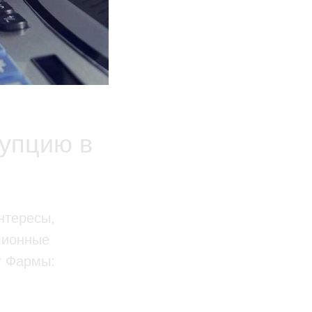
рупцию в
нтересы,
лионные
г Фармы: