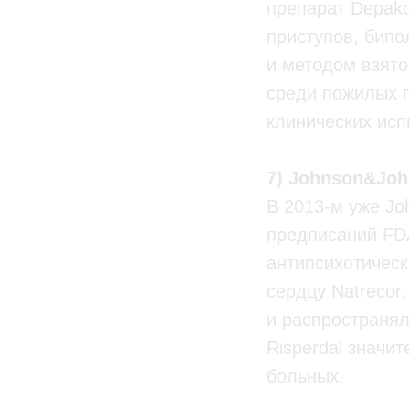
препарат Depako
приступов, бипо
и методом взято
среди пожилых п
клинических исп
7) Johnson&Joh
В 2013-м уже Jo
предписаний FD
антипсихотическ
сердцу Natrecor
и распространял
Risperdal значи
больных.