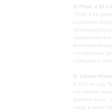
8) Pfizer и $2.
Pfizer и ее доч
штрафных лидеро
производства из
применения вне 
выписывали реце
что компания да
сообщили в соо
9) Takeda Pharm
В 2015-м году T
что скрыли сер
диабета Actos. 
сахар в крови б