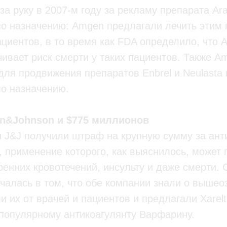
а руку в 2007-м году за рекламу препарата Ar
по назначению: Amgen предлагали лечить этим
циентов, в то время как FDA определило, что A
чивает риск смерти у таких пациентов. Также A
для продвижения препаратов Enbrel и Neulasta 
по назначению.
on&Johnson и $775 миллионов
и J&J получили штраф на крупную сумму за ант
o, применение которого, как выяснилось, может 
енних кровотечений, инсульту и даже смерти. 
чалась в том, что обе компании знали о выше
и их от врачей и пациентов и предлагали Xarelt
 популярному антикоагулянту Варфарину.