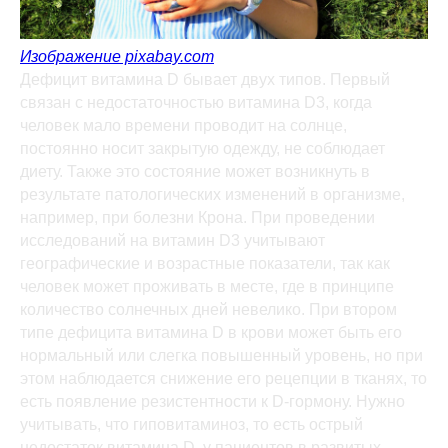
Изображение pixabay.com
Дефицит витамина D бывает двух типов. Первый
связан с недостаточностью витамина D3, когда
человек мало времени проводит на солнце,
постоянно носит закрытую одежду, не соблюдает
диету. Также это состояние может возникнуть в
результате патологических изменений в организме,
например, при болезни Крона. При проведении
исследований на витамин D3 учитывают
географические и возрастные показатели, так как
человек может проживать в месте, где в принципе
количество солнечных дней невелико. При втором
типе дефицита витамина D в крови может быть его
нормальный или слегка повышенный уровень, но при
этом наблюдается снижение его рецепции в тканях, то
есть появление резистентности к D-гормону. Нужно
учитывать, что гиповитаминоз, то есть острый
недостаток витамина D, у пациентов в развитых