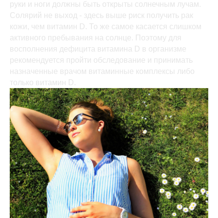
руки и ноги должны быть открыты солнечным лучам.
Солярий не выход - здесь выше риск получить рак
кожи, чем витамин D. То же самое касается слишком
активного пребывания на солнце. Поэтому для
восполнения дефицита витамина D в организме
рекомендуется пройти обследование и принимать
назначенные врачом витаминные комплексы либо
только витамин D.