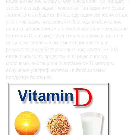
науки витамине. Букву D ему присвоили "по порядку" -
это была следующая "незанятая" витаминами буква
латинского алфавита. В последующих экспериментах,
уже с крысами, показали, что благодаря облучению
пищи ультрафиолетом в ней повышается содержание
витамина D, а вскоре учеными было доказано, что в
организме человека витамин D появляется в
результате воздействия солнечного света. В США
стали выпускать продукты, в первую очередь
молочные, обогащенные витамином D методом
облучения ультрафиолетом - в России таких
продуктов почти нет.