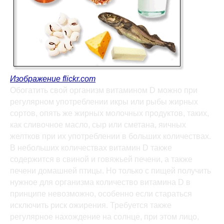
Изображение flickr.com
Обогатить свой организм витамином D можно при
регулярном употреблении икры или рыбы жирных
сортов, опять же жирных молочных продуктов, таких,
как сливочное масло, сыр или сметана, яичных
желтков при их употреблении в больших количествах.
В небольших количествах витамин D также
содержится в свиной и говяжьей печени, а также
печени домашней птицы. Но только с пищей получить
нужное для организма количество витамина D в
принципе невозможно, особенно если стараться
исключить риск ожирения. Требуется также
регулярное нахождение на солнце, при этом лицо,