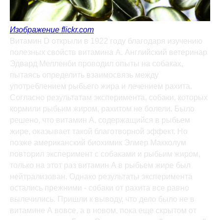
Изображение flickr.com
Витамин D открыли в 1922 году благодаря изучению
полезных свойств витамина А. Английский ветеринар
Эдвард Мелленби проводил опыты на собаках,
пытаясь определить взаимосвязь между
употреблением рыбьего жира и лечением рахита.
Согласно результатам эксперимента, собаки, которых
кормили рыбьим жиром, рахитом не болели. Было
решено, что витамин А, содержащийся в рыбьем
жире, оказывает такой благотворной эффект. Но
позже американский биохимик Элмер Макколум
повторил эксперимент с собаками и рыбьим жиром,
только на этот раз витамин А в рыбьем жире был
нейтрализован. Однако результаты эксперимента
остались прежними - собаки от рахита все равно
вылечились. Пришли к выводу, что дело было не в
витамине А вовсе, а в новом, пока еще скрытом от