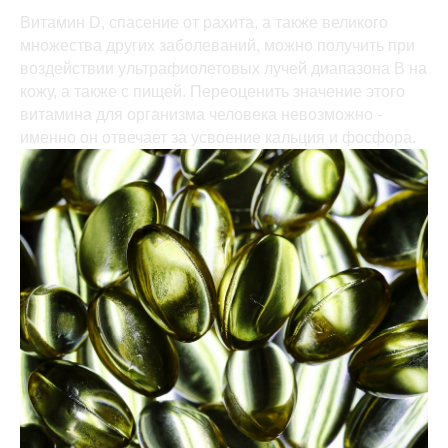
Витамин D, спасение от рахита, а также великого
множества других заболеваний, можно получить при
воздействии ультрафиолетовых лучей диапазона B на
кожу, а также с пищей. Переоценить значение этого
витамина для организма человека невозможно -
именно он отвечает за усвоение кальция и фосфора.