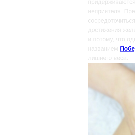
придерживаются 
неприятеля. Пре
сосредоточиться
достижения жела
и потому, что 
названием
Побе
лишнего веса.