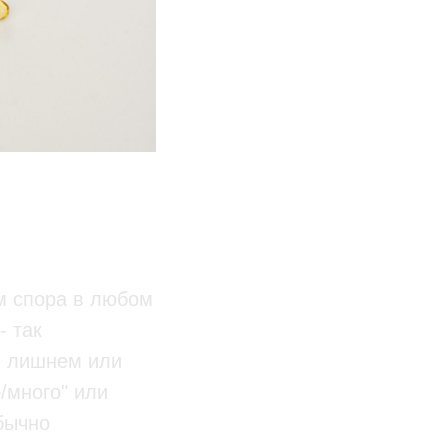
м спора в любом
- так
, лишнем или
/много" или
бычно