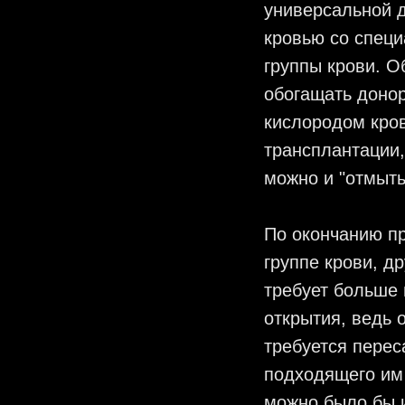
универсальной 
кровью со спец
группы крови. О
обогащать донор
кислородом кров
трансплантации,
можно и "отмыть
По окончанию пр
группе крови, д
требует больше 
открытия, ведь 
требуется перес
подходящего им 
можно было бы и