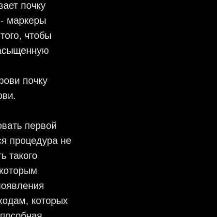
вает почку
 - маркеры
того, чтобы
насыщенную
рови почку
ови.
овать первой
ся процедура не
ь такого
 которым
появления
ходам, которых
способная