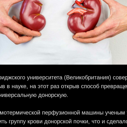
риджского университета (Великобритания) сов
в в науке, на этот раз открыв способ превращ
универсальную донорскую.
мотермической перфузионной машины ученым 
ть группу крови донорской почки, что и сделал