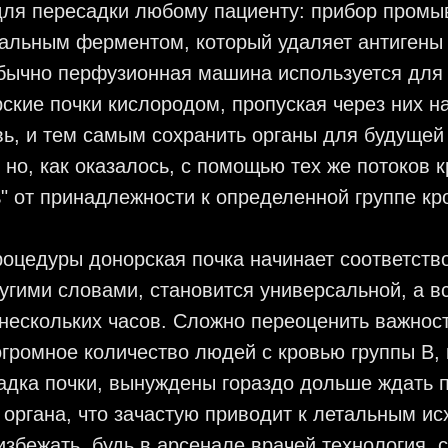
для пересадки любому пациенту: прибор промы
иальным ферментом, который удаляет антигены
бычно перфузионная машина используется для 
ские почки кислородом, пропуская через них 
ь, и тем самым сохранить органы для будущей
 но, как оказалось, с помощью тех же потоков к
" от принадлежности к определенной группе кр
оцедуры донорская почка начинает соответств
ругими словами, становится универсальной, а в
нескольких часов. Сложно переоценить важност
огромное количество людей с кровью группы В,
адка почки, вынуждены гораздо дольше ждать 
органа, что зачастую приводит к летальным ис
збежать, будь в арсенале врачей технология, 