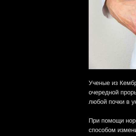
Ученые из Кемб
очередной проры
любой почки в 
При помощи нор
способом измени