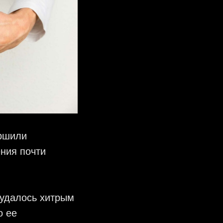
ершили
ения почти
удалось хитрым
о ее