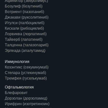
Афинитор (эверолимус)
Бозулиф (бозутиниб)
Вотриент (пазопаниб)
Джакави (руксолитиниб)
Итулси (палбоциклиб)
Кискали (рибоциклиб)
Лорвиква (лорлатиниб)
Тайверб (лапатиниб)
Талценна (талазопариб)
Эрлеада (апалутамид)
Иммунология
Козэнтикс (секукинумаб)
Стелара (устекинумаб)
Тремфея (гуселькумаб)
Офтальмология
Блефаровит
Дорзолан (дорзоламид)
Ирифрин (изотретиноин)