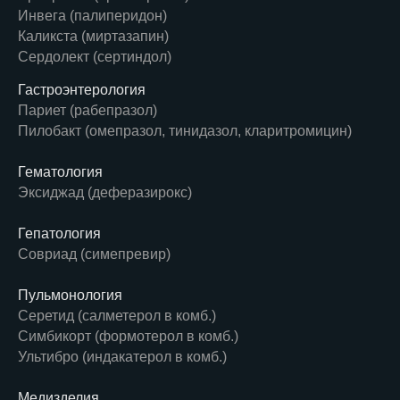
Инвега (палиперидон)
Каликста (миртазапин)
Сердолект (сертиндол)
Гастроэнтерология
Париет (рабепразол)
Пилобакт (омепразол, тинидазол, кларитромицин)
Гематология
Эксиджад (деферазирокс)
Гепатология
Совриад (симепревир)
Пульмонология
Серетид (салметерол в комб.)
Симбикорт (формотерол в комб.)
Ультибро (индакатерол в комб.)
Медизделия