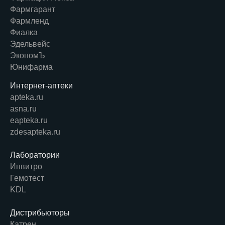
Фармгарант
Фармленд
Фиалка
Эдельвейс
ЭкономЪ
Юнифарма
Интернет-аптеки
apteka.ru
asna.ru
eapteka.ru
zdesapteka.ru
Лаборатории
Инвитро
Гемотест
KDL
Дистрибьюторы
Катрен