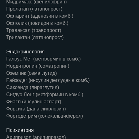
Мидримакс (фенилэфрин)
Пролатан (латанопрост)
Офтаринт (аденозин в комб.)
Офтолик (повидон в комб.)
Траваксал (травопрост)
Трилактан (латанопрост)
Эндокринология
Галвус Мет (метформин в комб.)
Нордитропин (соматропин)
Оземпик (семаглутид)
Райзодег (инсулин деглудек в комб.)
Саксенда (лираглутид)
Сигдуо Лонг (метформин в комб.)
Фиасп (инсулин аспарт)
Форсига (дапаглифлозин)
Фортедетрим (колекальциферол)
Психиатрия
Арипризол (арипипразол)