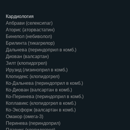
Кардиология
Апбрави (селексипаг)
Аторис (аторвастатин)
Бинелол (небиволол)
Брилинта (тикагрелор)
Дальнева (периндоприл в комб.)
Диован (валсартан)
Зилт (клопидогрел)
Ирузид (лизиноприл в комб.)
Клопидекс (клопидогрел)
Ко-Дальнева (периндоприл в комб.)
Ко-Диован (валсартан в комб.)
Ко-Перинева (периндоприл в комб.)
Коплавикс (клопидогрел в комб.)
Ко-Эксфорж (валсартан в комб.)
Омакор (омега-3)
Перинева (периндоприл)
Плавикс (клопидогрел)