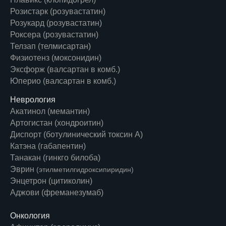
Розистарк (розувастатин)
Розукард (розувастатин)
Роксера (розувастатин)
Телзап (телмисартан)
Физиотенз (моксонидин)
Эксфорж (валсартан в комб.)
Юперио (валсартан в комб.)
Неврология
Акатинол (мемантин)
Артогистан (хондроитин)
Диспорт (ботулинический токсин А)
Катэна (габапентин)
Танакан (гинкго билоба)
Эврин
(этилметилгидроксипиридин)
Энцетрон (цитиколин)
Аджови (фреманезумаб)
Онкология